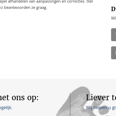
oepel afhandelen van aanpassingen en correcties. Stel
ici beantwoorden ze graag.
D
Wi
et ons op:
Liever 
Wij helpen u g
elijk.