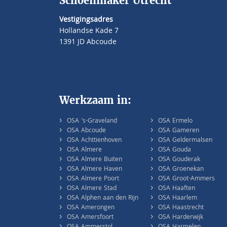
Schoenmaker Utrecht
Vestigingsadres
Hollandse Kade 7
1391 JD Abcoude
Werkzaam in:
›
›
OSA 's-Graveland
OSA Ermelo
›
›
OSA Abcoude
OSA Gameren
›
›
OSA Achttienhoven
OSA Geldermalsen
›
›
OSA Almere
OSA Gouda
›
›
OSA Almere Buiten
OSA Gouderak
›
›
OSA Almere Haven
OSA Groenekan
›
›
OSA Almere Poort
OSA Groot-Ammers
›
›
OSA Almere Stad
OSA Haaften
›
›
OSA Alphen aan den Rijn
OSA Haarlem
›
›
OSA Amerongen
OSA Haastrecht
›
›
OSA Amersfoort
OSA Harderwijk
›
›