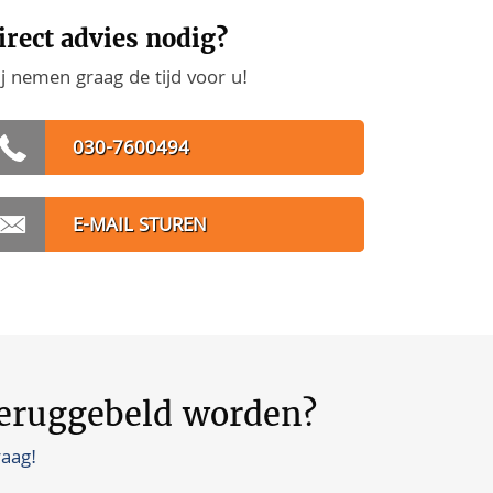
irect advies nodig?
j nemen graag de tijd voor u!
030-7600494
E-MAIL STUREN
teruggebeld worden?
raag!