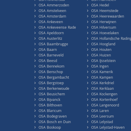
OSA Ammerstol
OSA Harmelen
›
›
OSA Ammerzoden
OSA Hedel
›
›
OSA Amstelveen
OSA Heemstede
›
›
OSA Amsterdam
OSA Heerewaarden
›
›
OSA Ankeveen
OSA Herwijnen
›
›
OSA Ankeveense Rade
OSA Hilversum
›
›
OSA Apeldoorn
OSA Hoevelaken
›
›
OSA Austerlitz
OSA Hollandsche Radin
›
›
OSA Baambrugge
OSA Hoogland
›
›
OSA Baarn
OSA Houten
›
›
OSA Barneveld
OSA Huizen
›
›
OSA Beesd
OSA IJsselstein
›
›
OSA Bennekom
OSA Ingen
›
›
OSA Benschop
OSA Kamerik
›
›
OSA Bergambacht
OSA Kampen
›
›
OSA Bergstoep
OSA Kerkdriel
›
›
OSA Berkenwoude
OSA Kerklaan
›
›
OSA Beusichem
OSA Kockengen
›
›
OSA Bijvanck
OSA Kortenhoef
›
›
OSA Bilthoven
OSA Langenoord
›
›
OSA Blaricum
OSA Laren
›
›
OSA Bodegraven
OSA Leersum
›
›
OSA Bosch en Duin
OSA Lelystad
›
›
OSA Boskoop
OSA Lelystad-Haven