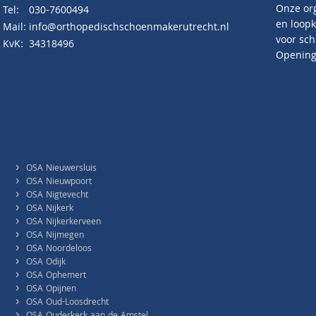
Onze org
Tel:
030-7600494
en loopk
Mail:
info@orthopedischschoenmakerutrecht.nl
voor sch
KvK:
34318496
Openings
›
OSA Nieuwersluis
›
OSA Nieuwpoort
›
OSA Nigtevecht
›
OSA Nijkerk
›
OSA Nijkerkerveen
›
OSA Nijmegen
›
OSA Noordeloos
›
OSA Odijk
›
OSA Ophemert
›
OSA Opijnen
›
OSA Oud-Loosdrecht
›