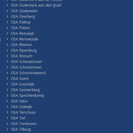
OSA Ouderkerk aan de Amstel
›
OSA Ouderkerk aan den IJssel
›
OSA Oudewater
›
OSA Overberg
›
OSA Putkop
›
OSA Putten
›
OSA Reeuwijk
›
g
OSA Renswoude
›
OSA Rhenen
›
OSA Rijsenburg
›
OSA Rossum
›
OSA Scherpenzeel
›
OSA Schoonhoven
›
OSA Schoonrewoerd
›
OSA Soest
›
OSA Soestdijk
›
OSA Soesterberg
›
OSA Spechtenkamp
›
OSA Stein
›
OSA Stolwijk
›
OSA Terschuur
›
OSA Tiel
›
OSA Tienhoven
›
OSA Tilburg