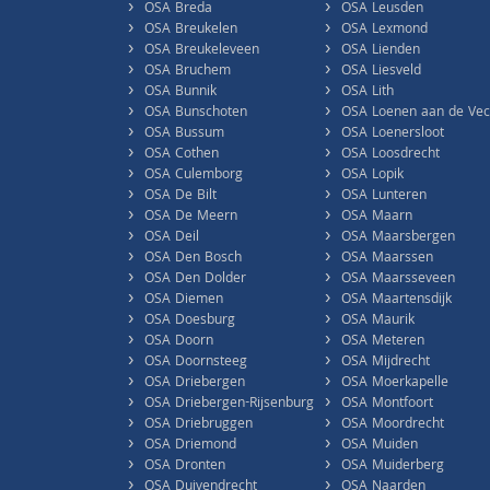
›
›
OSA Breda
OSA Leusden
›
›
OSA Breukelen
OSA Lexmond
›
›
OSA Breukeleveen
OSA Lienden
›
›
OSA Bruchem
OSA Liesveld
›
›
OSA Bunnik
OSA Lith
›
›
OSA Bunschoten
OSA Loenen aan de Vec
›
›
OSA Bussum
OSA Loenersloot
›
›
OSA Cothen
OSA Loosdrecht
›
›
OSA Culemborg
OSA Lopik
›
›
OSA De Bilt
OSA Lunteren
›
›
OSA De Meern
OSA Maarn
›
›
OSA Deil
OSA Maarsbergen
›
›
OSA Den Bosch
OSA Maarssen
›
›
OSA Den Dolder
OSA Maarsseveen
›
›
OSA Diemen
OSA Maartensdijk
›
›
OSA Doesburg
OSA Maurik
›
›
OSA Doorn
OSA Meteren
›
›
OSA Doornsteeg
OSA Mijdrecht
›
›
OSA Driebergen
OSA Moerkapelle
›
›
OSA Driebergen-Rijsenburg
OSA Montfoort
›
›
OSA Driebruggen
OSA Moordrecht
›
›
OSA Driemond
OSA Muiden
›
›
OSA Dronten
OSA Muiderberg
›
›
OSA Duivendrecht
OSA Naarden