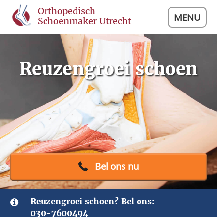
Orthopedisch
MENU
Schoenmaker Utrecht
Reuzengroei schoen
Bel ons nu
Reuzengroei schoen? Bel ons:
030-7600494