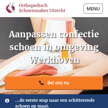
Orthopedisch
MENU
Schoenmaker Utrecht
Aanpassen confectie
schoen in omgeving
Werkhoven
Bel ons nu
...de eerste stap naar een schitterende
schoen op maat.