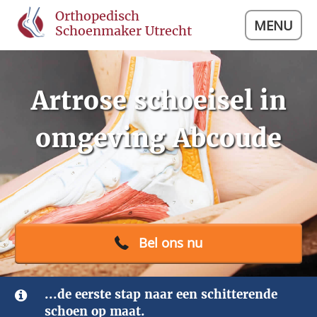
Orthopedisch
MENU
Schoenmaker Utrecht
Artrose schoeisel in
omgeving Abcoude
Bel ons nu
...de eerste stap naar een schitterende
schoen op maat.