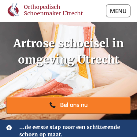
Orthopedisch
MENU
Schoenmaker Utrecht
Artrose schoeisel in
omgeving Utrecht
Bel ons nu
...de eerste stap naar een schitterende
schoen op maat.