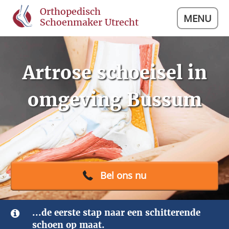
Orthopedisch
MENU
Schoenmaker Utrecht
Artrose schoeisel in
omgeving Bussum
Bel ons nu
...de eerste stap naar een schitterende
schoen op maat.