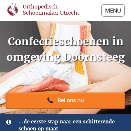
Orthopedisch
MENU
Schoenmaker Utrecht
Confectieschoenen in
omgeving Doornsteeg
Bel ons nu
...de eerste stap naar een schitterende
schoen op maat.