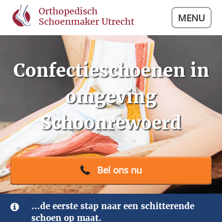
Orthopedisch
MENU
Schoenmaker Utrecht
Confectieschoenen in
omgeving
Schoonrewoerd
Bel ons nu
...de eerste stap naar een schitterende
schoen op maat.