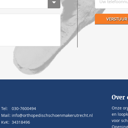
Over 
Onze org
Tel:
030-7600494
en loopk
Mail:
info@orthopedischschoenmakerutrecht.nl
voor sch
KvK:
34318496
Openings