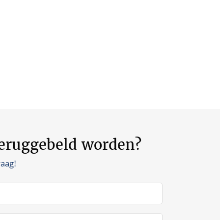
teruggebeld worden?
raag!