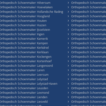
›
Orthopedisch Schoenmaker Hilversum
Orthopedisch Schoenmake
›
Orthopedisch Schoenmaker Hoevelaken
Orthopedisch Schoenmake
›
Orthopedisch Schoenmaker Hollandsche Rading
Orthopedisch Schoenmak
›
Orthopedisch Schoenmaker Hoogland
Orthopedisch Schoenmak
›
Orthopedisch Schoenmaker Houten
Orthopedisch Schoenmake
›
Orthopedisch Schoenmaker Huizen
Orthopedisch Schoenmak
›
Orthopedisch Schoenmaker IJsselstein
Orthopedisch Schoenmake
›
Orthopedisch Schoenmaker Ingen
Orthopedisch Schoenmak
›
Orthopedisch Schoenmaker Kamerik
Orthopedisch Schoenmak
›
Orthopedisch Schoenmaker Kampen
Orthopedisch Schoenmake
›
Orthopedisch Schoenmaker Kerkdriel
Orthopedisch Schoenmake
›
Orthopedisch Schoenmaker Kerklaan
Orthopedisch Schoenmake
›
Orthopedisch Schoenmaker Kockengen
Orthopedisch Schoenmak
›
Orthopedisch Schoenmaker Kortenhoef
Orthopedisch Schoenmake
›
Orthopedisch Schoenmaker Langenoord
Orthopedisch Schoenmaker
›
Orthopedisch Schoenmaker Laren
Orthopedisch Schoenmake
›
Orthopedisch Schoenmaker Leersum
Orthopedisch Schoenmake
›
Orthopedisch Schoenmaker Lelystad
Orthopedisch Schoenmak
›
Orthopedisch Schoenmaker Lelystad-Haven
Orthopedisch Schoenmake
›
Orthopedisch Schoenmaker Leusden
Orthopedisch Schoenmake
›
Orthopedisch Schoenmaker Lexmond
Orthopedisch Schoenmake
›
Orthopedisch Schoenmaker Lienden
Orthopedisch Schoenmake
›
Orthopedisch Schoenmaker Liesveld
Orthopedisch Schoenmak