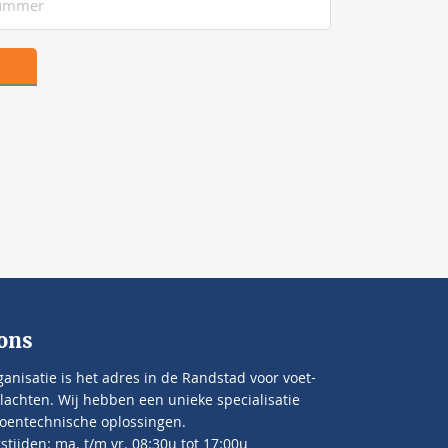
ons
anisatie is het adres in de Randstad voor voet-
lachten. Wij hebben een unieke specialisatie
oentechnische oplossingen.
tijden: ma. t/m vr. 08:30u tot 17:00u