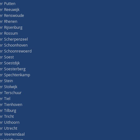
r Putten
r Reeuwijk
er Renswoude
er Rhenen
r Rijsenburg
er Rossum
r Scherpenzeel
er Schoonhoven
er Schoonrewoerd
r Soest
r Soestdijk
r Soesterberg
er Spechtenkamp
r Stein
 Stolwijk
r Terschuur
r Tiel
er Tienhoven
r Tilburg
r Tricht
r Uithoorn
r Utrecht
er Veenendaal