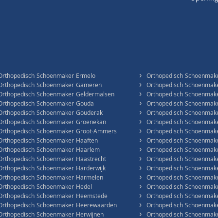
›
Orthopedisch Schoenmaker Ermelo
Orthopedisch Schoenmake
›
Orthopedisch Schoenmaker Gameren
Orthopedisch Schoenmak
›
Orthopedisch Schoenmaker Geldermalsen
Orthopedisch Schoenmake
›
Orthopedisch Schoenmaker Gouda
Orthopedisch Schoenmake
›
Orthopedisch Schoenmaker Gouderak
Orthopedisch Schoenmake
›
Orthopedisch Schoenmaker Groenekan
Orthopedisch Schoenmak
›
Orthopedisch Schoenmaker Groot-Ammers
Orthopedisch Schoenmak
›
Orthopedisch Schoenmaker Haaften
Orthopedisch Schoenmake
›
Orthopedisch Schoenmaker Haarlem
Orthopedisch Schoenmak
›
Orthopedisch Schoenmaker Haastrecht
Orthopedisch Schoenmake
›
Orthopedisch Schoenmaker Harderwijk
Orthopedisch Schoenmake
›
Orthopedisch Schoenmaker Harmelen
Orthopedisch Schoenmake
›
Orthopedisch Schoenmaker Hedel
Orthopedisch Schoenmake
›
Orthopedisch Schoenmaker Heemstede
Orthopedisch Schoenmak
›
Orthopedisch Schoenmaker Heerewaarden
Orthopedisch Schoenmak
›
Orthopedisch Schoenmaker Herwijnen
Orthopedisch Schoenmake