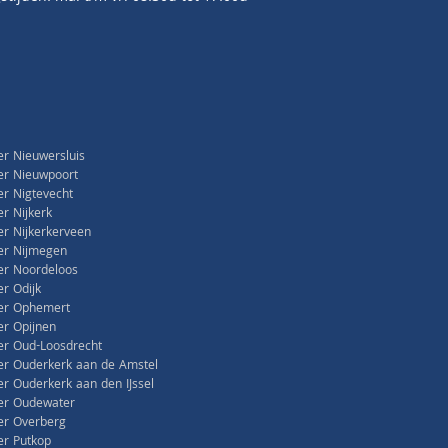
r Nieuwersluis
er Nieuwpoort
r Nigtevecht
r Nijkerk
r Nijkerkerveen
er Nijmegen
er Noordeloos
r Odijk
er Ophemert
r Opijnen
r Oud-Loosdrecht
r Ouderkerk aan de Amstel
r Ouderkerk aan den IJssel
er Oudewater
er Overberg
r Putkop