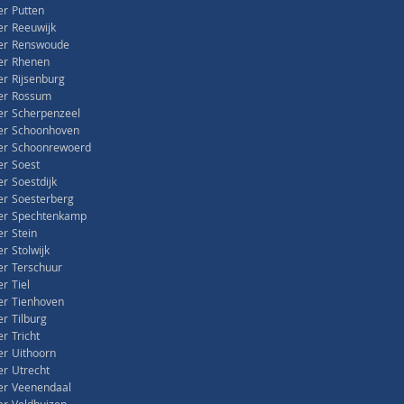
r Putten
r Reeuwijk
er Renswoude
er Rhenen
r Rijsenburg
er Rossum
r Scherpenzeel
er Schoonhoven
er Schoonrewoerd
r Soest
r Soestdijk
r Soesterberg
er Spechtenkamp
r Stein
 Stolwijk
r Terschuur
r Tiel
er Tienhoven
r Tilburg
r Tricht
r Uithoorn
r Utrecht
er Veenendaal