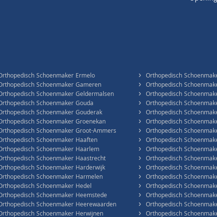
›
Orthopedisch Schoenmaker Ermelo
Orthopedisch Schoenmake
›
Orthopedisch Schoenmaker Gameren
Orthopedisch Schoenmak
›
Orthopedisch Schoenmaker Geldermalsen
Orthopedisch Schoenmake
›
Orthopedisch Schoenmaker Gouda
Orthopedisch Schoenmake
›
Orthopedisch Schoenmaker Gouderak
Orthopedisch Schoenmake
›
Orthopedisch Schoenmaker Groenekan
Orthopedisch Schoenmak
›
Orthopedisch Schoenmaker Groot-Ammers
Orthopedisch Schoenmak
›
Orthopedisch Schoenmaker Haaften
Orthopedisch Schoenmake
›
Orthopedisch Schoenmaker Haarlem
Orthopedisch Schoenmak
›
Orthopedisch Schoenmaker Haastrecht
Orthopedisch Schoenmake
›
Orthopedisch Schoenmaker Harderwijk
Orthopedisch Schoenmake
›
Orthopedisch Schoenmaker Harmelen
Orthopedisch Schoenmake
›
Orthopedisch Schoenmaker Hedel
Orthopedisch Schoenmake
›
Orthopedisch Schoenmaker Heemstede
Orthopedisch Schoenmak
›
Orthopedisch Schoenmaker Heerewaarden
Orthopedisch Schoenmak
›
Orthopedisch Schoenmaker Herwijnen
Orthopedisch Schoenmake