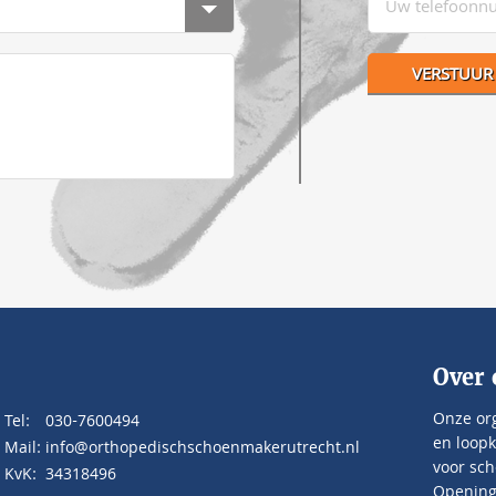
Over 
Onze org
Tel:
030-7600494
en loopk
Mail:
info@orthopedischschoenmakerutrecht.nl
voor sch
KvK:
34318496
Openings