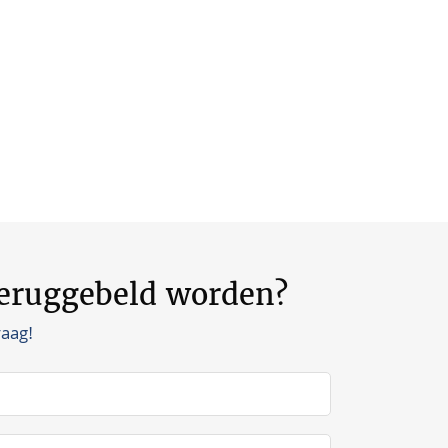
teruggebeld worden?
raag!