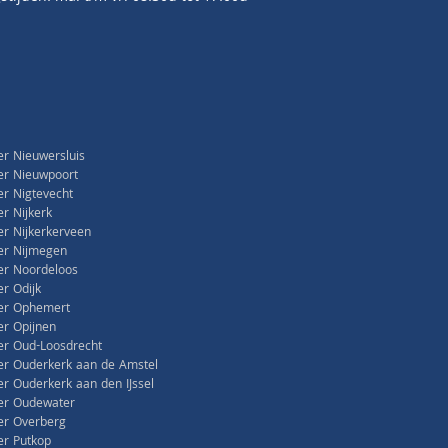
r Nieuwersluis
er Nieuwpoort
r Nigtevecht
r Nijkerk
r Nijkerkerveen
er Nijmegen
er Noordeloos
r Odijk
er Ophemert
r Opijnen
r Oud-Loosdrecht
r Ouderkerk aan de Amstel
r Ouderkerk aan den IJssel
er Oudewater
er Overberg
r Putkop