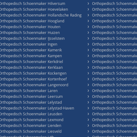
›
Orthopedisch Schoenmaker Hilversum
Orthopedisch Schoenmake
›
Orthopedisch Schoenmaker Hoevelaken
Orthopedisch Schoenmake
›
Orthopedisch Schoenmaker Hollandsche Rading
Orthopedisch Schoenmak
›
Orthopedisch Schoenmaker Hoogland
Orthopedisch Schoenmak
›
Orthopedisch Schoenmaker Houten
Orthopedisch Schoenmake
›
Orthopedisch Schoenmaker Huizen
Orthopedisch Schoenmak
›
Orthopedisch Schoenmaker IJsselstein
Orthopedisch Schoenmake
›
Orthopedisch Schoenmaker Ingen
Orthopedisch Schoenmak
›
Orthopedisch Schoenmaker Kamerik
Orthopedisch Schoenmak
›
Orthopedisch Schoenmaker Kampen
Orthopedisch Schoenmake
›
Orthopedisch Schoenmaker Kerkdriel
Orthopedisch Schoenmake
›
Orthopedisch Schoenmaker Kerklaan
Orthopedisch Schoenmake
›
Orthopedisch Schoenmaker Kockengen
Orthopedisch Schoenmak
›
Orthopedisch Schoenmaker Kortenhoef
Orthopedisch Schoenmake
›
Orthopedisch Schoenmaker Langenoord
Orthopedisch Schoenmaker
›
Orthopedisch Schoenmaker Laren
Orthopedisch Schoenmake
›
Orthopedisch Schoenmaker Leersum
Orthopedisch Schoenmake
›
Orthopedisch Schoenmaker Lelystad
Orthopedisch Schoenmak
›
Orthopedisch Schoenmaker Lelystad-Haven
Orthopedisch Schoenmake
›
Orthopedisch Schoenmaker Leusden
Orthopedisch Schoenmake
›
Orthopedisch Schoenmaker Lexmond
Orthopedisch Schoenmake
›
Orthopedisch Schoenmaker Lienden
Orthopedisch Schoenmake
›
Orthopedisch Schoenmaker Liesveld
Orthopedisch Schoenmak