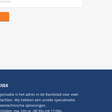
ons
anisatie is het adres in de Randstad voor voet-
lachten. Wij hebben een unieke specialisatie
oentechnische oplossingen.
tijden: ma. t/m vr. 08:30u tot 17:00u