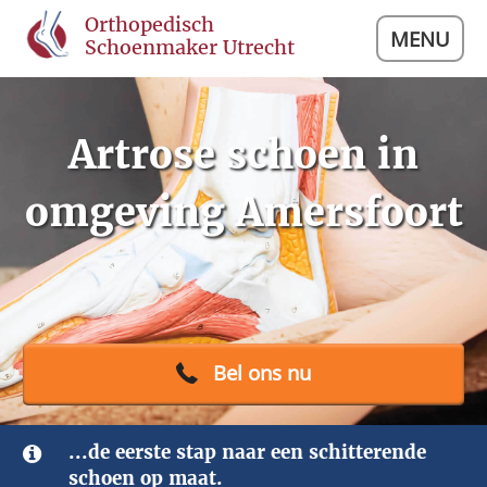
Orthopedisch
MENU
Schoenmaker Utrecht
Artrose schoen in
omgeving Amersfoort
Bel ons nu
...de eerste stap naar een schitterende
schoen op maat.