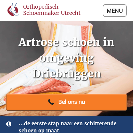
Orthopedisch
MENU
Schoenmaker Utrecht
Artrose schoen in
omgeving
Driebruggen
Bel ons nu
...de eerste stap naar een schitterende
schoen op maat.