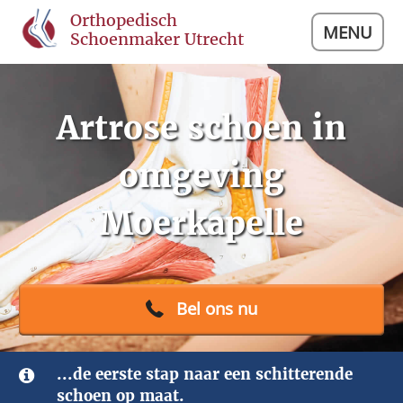
Orthopedisch
MENU
Schoenmaker Utrecht
Artrose schoen in
omgeving
Moerkapelle
Bel ons nu
...de eerste stap naar een schitterende
schoen op maat.