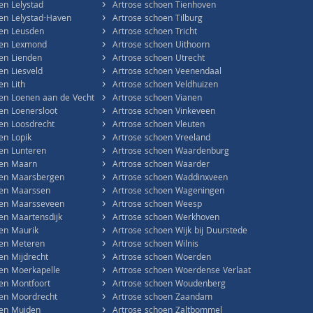
›
en Lelystad
Artrose schoen Tienhoven
›
en Lelystad-Haven
Artrose schoen Tilburg
›
oen Leusden
Artrose schoen Tricht
›
oen Lexmond
Artrose schoen Uithoorn
›
en Lienden
Artrose schoen Utrecht
›
en Liesveld
Artrose schoen Veenendaal
›
en Lith
Artrose schoen Veldhuizen
›
en Loenen aan de Vecht
Artrose schoen Vianen
›
en Loenersloot
Artrose schoen Vinkeveen
›
en Loosdrecht
Artrose schoen Vleuten
›
en Lopik
Artrose schoen Vreeland
›
en Lunteren
Artrose schoen Waardenburg
›
oen Maarn
Artrose schoen Waarder
›
oen Maarsbergen
Artrose schoen Waddinxveen
›
oen Maarssen
Artrose schoen Wageningen
›
oen Maarsseveen
Artrose schoen Weesp
›
en Maartensdijk
Artrose schoen Werkhoven
›
en Maurik
Artrose schoen Wijk bij Duurstede
›
oen Meteren
Artrose schoen Wilnis
›
en Mijdrecht
Artrose schoen Woerden
›
en Moerkapelle
Artrose schoen Woerdense Verlaat
›
en Montfoort
Artrose schoen Woudenberg
›
oen Moordrecht
Artrose schoen Zaandam
›
oen Muiden
Artrose schoen Zaltbommel