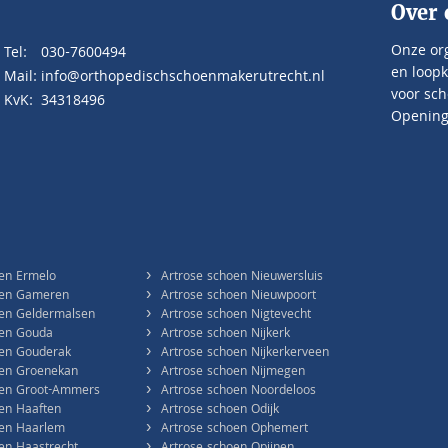
Over 
Onze org
Tel:
030-7600494
en loopk
Mail:
info@orthopedischschoenmakerutrecht.nl
voor sch
KvK:
34318496
Openings
›
oen Ermelo
Artrose schoen Nieuwersluis
›
oen Gameren
Artrose schoen Nieuwpoort
›
oen Geldermalsen
Artrose schoen Nigtevecht
›
oen Gouda
Artrose schoen Nijkerk
›
oen Gouderak
Artrose schoen Nijkerkerveen
›
oen Groenekan
Artrose schoen Nijmegen
›
oen Groot-Ammers
Artrose schoen Noordeloos
›
en Haaften
Artrose schoen Odijk
›
oen Haarlem
Artrose schoen Ophemert