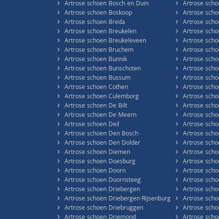
›
›
Artrose schoen Bosch en Duin
Artrose scho
›
›
Artrose schoen Boskoop
Artrose scho
›
›
Artrose schoen Breda
Artrose sch
›
›
Artrose schoen Breukelen
Artrose sch
›
›
Artrose schoen Breukeleveen
Artrose scho
›
›
Artrose schoen Bruchem
Artrose scho
›
›
Artrose schoen Bunnik
Artrose scho
›
›
Artrose schoen Bunschoten
Artrose scho
›
›
Artrose schoen Bussum
Artrose scho
›
›
Artrose schoen Cothen
Artrose scho
›
›
Artrose schoen Culemborg
Artrose scho
›
›
Artrose schoen De Bilt
Artrose scho
›
›
Artrose schoen De Meern
Artrose sch
›
›
Artrose schoen Deil
Artrose sch
›
›
Artrose schoen Den Bosch
Artrose sch
›
›
Artrose schoen Den Dolder
Artrose sch
›
›
Artrose schoen Diemen
Artrose scho
›
›
Artrose schoen Doesburg
Artrose scho
›
›
Artrose schoen Doorn
Artrose sch
›
›
Artrose schoen Doornsteeg
Artrose scho
›
›
Artrose schoen Driebergen
Artrose scho
›
›
Artrose schoen Driebergen-Rijsenburg
Artrose scho
›
›
Artrose schoen Driebruggen
Artrose sch
›
›
Artrose schoen Driemond
Artrose sch