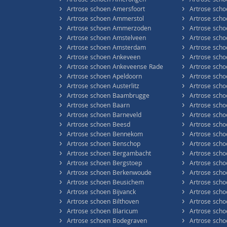
›
›
Artrose schoen Amerongen
Artrose scho
›
›
Artrose schoen Amersfoort
Artrose scho
›
›
Artrose schoen Ammerstol
Artrose sch
›
›
Artrose schoen Ammerzoden
Artrose scho
›
›
Artrose schoen Amstelveen
Artrose sch
›
›
Artrose schoen Amsterdam
Artrose sch
›
›
Artrose schoen Ankeveen
Artrose scho
›
›
Artrose schoen Ankeveense Rade
Artrose scho
›
›
Artrose schoen Apeldoorn
Artrose sch
›
›
Artrose schoen Austerlitz
Artrose scho
›
›
Artrose schoen Baambrugge
Artrose sch
›
›
Artrose schoen Baarn
Artrose sch
›
›
Artrose schoen Barneveld
Artrose scho
›
›
Artrose schoen Beesd
Artrose schoe
›
›
Artrose schoen Bennekom
Artrose scho
›
›
Artrose schoen Benschop
Artrose sch
›
›
Artrose schoen Bergambacht
Artrose sch
›
›
Artrose schoen Bergstoep
Artrose scho
›
›
Artrose schoen Berkenwoude
Artrose scho
›
›
Artrose schoen Beusichem
Artrose sch
›
›
Artrose schoen Bijvanck
Artrose scho
›
›
Artrose schoen Bilthoven
Artrose sch
›
›
Artrose schoen Blaricum
Artrose scho
›
›
Artrose schoen Bodegraven
Artrose sch