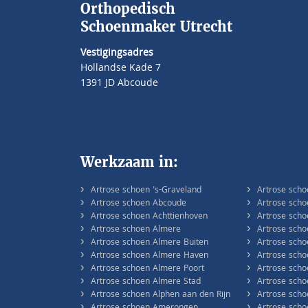
Orthopedisch
Schoenmaker Utrecht
Vestigingsadres
Hollandse Kade 7
1391 JD Abcoude
Werkzaam in:
›
›
Artrose schoen 's-Graveland
Artrose sch
›
›
Artrose schoen Abcoude
Artrose sch
›
›
Artrose schoen Achttienhoven
Artrose sch
›
›
Artrose schoen Almere
Artrose sch
›
›
Artrose schoen Almere Buiten
Artrose sch
›
›
Artrose schoen Almere Haven
Artrose sch
›
›
Artrose schoen Almere Poort
Artrose sch
›
›
Artrose schoen Almere Stad
Artrose scho
›
›
Artrose schoen Alphen aan den Rijn
Artrose sch