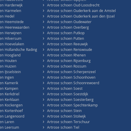
›
en Haastrecht
Artrose schoen Opijnen
›
en Harderwijk
Artrose schoen Oud-Loosdrecht
›
oen Harmelen
Artrose schoen Ouderkerk aan de Amstel
›
en Hedel
Artrose schoen Ouderkerk aan den IJssel
›
oen Heemstede
Artrose schoen Oudewater
›
oen Heerewaarden
Artrose schoen Overberg
›
en Herwijnen
Artrose schoen Putkop
›
en Hilversum
Artrose schoen Putten
›
oen Hoevelaken
Artrose schoen Reeuwijk
›
en Hollandsche Rading
Artrose schoen Renswoude
›
oen Hoogland
Artrose schoen Rhenen
›
oen Houten
Artrose schoen Rijsenburg
›
en Huizen
Artrose schoen Rossum
›
n IJsselstein
Artrose schoen Scherpenzeel
›
en Ingen
Artrose schoen Schoonhoven
›
oen Kamerik
Artrose schoen Schoonrewoerd
›
oen Kampen
Artrose schoen Soest
›
en Kerkdriel
Artrose schoen Soestdijk
›
en Kerklaan
Artrose schoen Soesterberg
›
oen Kockengen
Artrose schoen Spechtenkamp
›
en Kortenhoef
Artrose schoen Stein
›
oen Langenoord
Artrose schoen Stolwijk
›
en Laren
Artrose schoen Terschuur
›
oen Leersum
Artrose schoen Tiel