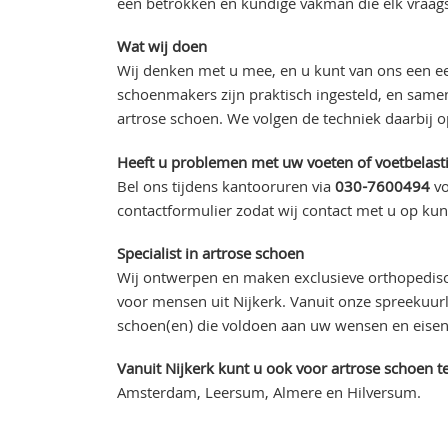
een betrokken en kundige vakman die elk vraag
Wat wij doen
Wij denken met u mee, en u kunt van ons een ee
schoenmakers zijn praktisch ingesteld, en sam
artrose schoen. We volgen de techniek daarbij o
Heeft u problemen met uw voeten of voetbelasti
Bel ons tijdens kantooruren via
030-7600494
vo
contactformulier zodat wij contact met u op k
Specialist in artrose schoen
Wij ontwerpen en maken exclusieve orthopedis
voor mensen uit Nijkerk. Vanuit onze spreekuurl
schoen(en) die voldoen aan uw wensen en eisen 
Vanuit Nijkerk kunt u ook voor artrose schoen t
Amsterdam, Leersum, Almere en Hilversum.