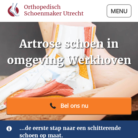
Orthopedisch
MENU
Schoenmaker Utrecht
Artrose schoen in
omgeving Werkhoven
Bel ons nu
...de eerste stap naar een schitterende
schoen op maat.