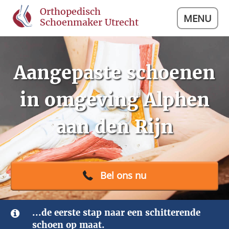
Orthopedisch
MENU
Schoenmaker Utrecht
Aangepaste schoenen
in omgeving Alphen
aan den Rijn
Bel ons nu
...de eerste stap naar een schitterende
schoen op maat.