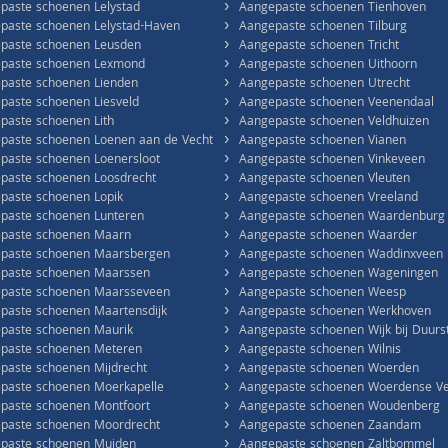
›
paste schoenen Lelystad
Aangepaste schoenen Tienhoven
›
paste schoenen Lelystad-Haven
Aangepaste schoenen Tilburg
›
paste schoenen Leusden
Aangepaste schoenen Tricht
›
paste schoenen Lexmond
Aangepaste schoenen Uithoorn
›
paste schoenen Lienden
Aangepaste schoenen Utrecht
›
paste schoenen Liesveld
Aangepaste schoenen Veenendaal
›
paste schoenen Lith
Aangepaste schoenen Veldhuizen
›
paste schoenen Loenen aan de Vecht
Aangepaste schoenen Vianen
›
paste schoenen Loenersloot
Aangepaste schoenen Vinkeveen
›
paste schoenen Loosdrecht
Aangepaste schoenen Vleuten
›
paste schoenen Lopik
Aangepaste schoenen Vreeland
›
paste schoenen Lunteren
Aangepaste schoenen Waardenburg
›
paste schoenen Maarn
Aangepaste schoenen Waarder
›
paste schoenen Maarsbergen
Aangepaste schoenen Waddinxveen
›
paste schoenen Maarssen
Aangepaste schoenen Wageningen
›
paste schoenen Maarsseveen
Aangepaste schoenen Weesp
›
paste schoenen Maartensdijk
Aangepaste schoenen Werkhoven
›
paste schoenen Maurik
Aangepaste schoenen Wijk bij Duurs
›
paste schoenen Meteren
Aangepaste schoenen Wilnis
›
paste schoenen Mijdrecht
Aangepaste schoenen Woerden
›
paste schoenen Moerkapelle
Aangepaste schoenen Woerdense Ve
›
paste schoenen Montfoort
Aangepaste schoenen Woudenberg
›
paste schoenen Moordrecht
Aangepaste schoenen Zaandam
›
paste schoenen Muiden
Aangepaste schoenen Zaltbommel