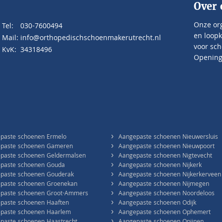
Over 
Onze org
Tel:
030-7600494
en loopk
Mail:
info@orthopedischschoenmakerutrecht.nl
voor sch
KvK:
34318496
Openings
›
paste schoenen Ermelo
Aangepaste schoenen Nieuwersluis
›
paste schoenen Gameren
Aangepaste schoenen Nieuwpoort
›
paste schoenen Geldermalsen
Aangepaste schoenen Nigtevecht
›
paste schoenen Gouda
Aangepaste schoenen Nijkerk
›
paste schoenen Gouderak
Aangepaste schoenen Nijkerkerveen
›
paste schoenen Groenekan
Aangepaste schoenen Nijmegen
›
paste schoenen Groot-Ammers
Aangepaste schoenen Noordeloos
›
paste schoenen Haaften
Aangepaste schoenen Odijk
›
paste schoenen Haarlem
Aangepaste schoenen Ophemert