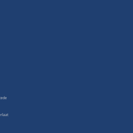
tede
rlaat