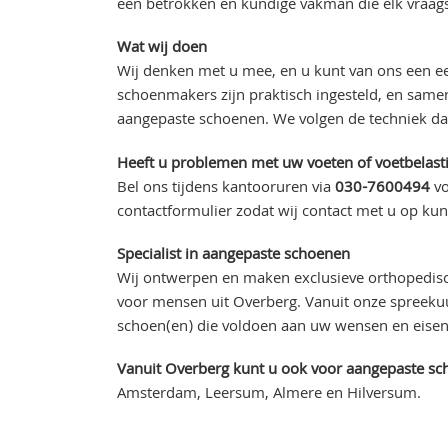
een betrokken en kundige vakman die elk vraag
Wat wij doen
Wij denken met u mee, en u kunt van ons een ee
schoenmakers zijn praktisch ingesteld, en sam
aangepaste schoenen. We volgen de techniek daa
Heeft u problemen met uw voeten of voetbelasti
Bel ons tijdens kantooruren via
030-7600494
vo
contactformulier zodat wij contact met u op k
Specialist in aangepaste schoenen
Wij ontwerpen en maken exclusieve orthopedis
voor mensen uit Overberg. Vanuit onze spreekuu
schoen(en) die voldoen aan uw wensen en eisen 
Vanuit Overberg kunt u ook voor aangepaste sch
Amsterdam, Leersum, Almere en Hilversum.