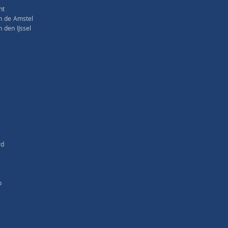
ht
n de Amstel
den IJssel
rd
p