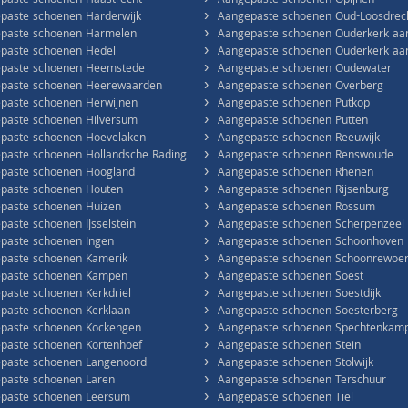
›
paste schoenen Haastrecht
Aangepaste schoenen Opijnen
›
paste schoenen Harderwijk
Aangepaste schoenen Oud-Loosdrec
›
paste schoenen Harmelen
Aangepaste schoenen Ouderkerk aa
›
paste schoenen Hedel
Aangepaste schoenen Ouderkerk aan 
›
paste schoenen Heemstede
Aangepaste schoenen Oudewater
›
paste schoenen Heerewaarden
Aangepaste schoenen Overberg
›
paste schoenen Herwijnen
Aangepaste schoenen Putkop
›
paste schoenen Hilversum
Aangepaste schoenen Putten
›
paste schoenen Hoevelaken
Aangepaste schoenen Reeuwijk
›
paste schoenen Hollandsche Rading
Aangepaste schoenen Renswoude
›
paste schoenen Hoogland
Aangepaste schoenen Rhenen
›
paste schoenen Houten
Aangepaste schoenen Rijsenburg
›
paste schoenen Huizen
Aangepaste schoenen Rossum
›
paste schoenen IJsselstein
Aangepaste schoenen Scherpenzeel
›
paste schoenen Ingen
Aangepaste schoenen Schoonhoven
›
paste schoenen Kamerik
Aangepaste schoenen Schoonrewoe
›
paste schoenen Kampen
Aangepaste schoenen Soest
›
paste schoenen Kerkdriel
Aangepaste schoenen Soestdijk
›
paste schoenen Kerklaan
Aangepaste schoenen Soesterberg
›
paste schoenen Kockengen
Aangepaste schoenen Spechtenkam
›
paste schoenen Kortenhoef
Aangepaste schoenen Stein
›
paste schoenen Langenoord
Aangepaste schoenen Stolwijk
›
paste schoenen Laren
Aangepaste schoenen Terschuur
›
paste schoenen Leersum
Aangepaste schoenen Tiel