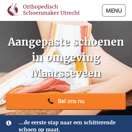
Orthopedisch
MENU
Schoenmaker Utrecht
Aangepaste schoenen
in omgeving
Maarsseveen
Bel ons nu
...de eerste stap naar een schitterende
schoen op maat.