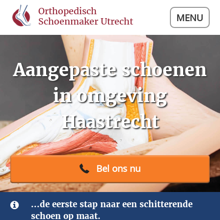
Orthopedisch
MENU
Schoenmaker Utrecht
Aangepaste schoenen
in omgeving
Haastrecht
Bel ons nu
...de eerste stap naar een schitterende
schoen op maat.