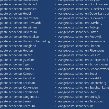
›
paste schoenen Haastrecht
Aangepaste schoenen Opijnen
›
paste schoenen Harderwijk
Aangepaste schoenen Oud-Loosdrec
›
paste schoenen Harmelen
Aangepaste schoenen Ouderkerk aa
›
paste schoenen Hedel
Aangepaste schoenen Ouderkerk aan 
›
paste schoenen Heemstede
Aangepaste schoenen Oudewater
›
paste schoenen Heerewaarden
Aangepaste schoenen Overberg
›
paste schoenen Herwijnen
Aangepaste schoenen Putkop
›
paste schoenen Hilversum
Aangepaste schoenen Putten
›
paste schoenen Hoevelaken
Aangepaste schoenen Reeuwijk
›
paste schoenen Hollandsche Rading
Aangepaste schoenen Renswoude
›
paste schoenen Hoogland
Aangepaste schoenen Rhenen
›
paste schoenen Houten
Aangepaste schoenen Rijsenburg
›
paste schoenen Huizen
Aangepaste schoenen Rossum
›
paste schoenen IJsselstein
Aangepaste schoenen Scherpenzeel
›
paste schoenen Ingen
Aangepaste schoenen Schoonhoven
›
paste schoenen Kamerik
Aangepaste schoenen Schoonrewoe
›
paste schoenen Kampen
Aangepaste schoenen Soest
›
paste schoenen Kerkdriel
Aangepaste schoenen Soestdijk
›
paste schoenen Kerklaan
Aangepaste schoenen Soesterberg
›
paste schoenen Kockengen
Aangepaste schoenen Spechtenkam
›
paste schoenen Kortenhoef
Aangepaste schoenen Stein
›
paste schoenen Langenoord
Aangepaste schoenen Stolwijk
›
paste schoenen Laren
Aangepaste schoenen Terschuur
›
paste schoenen Leersum
Aangepaste schoenen Tiel