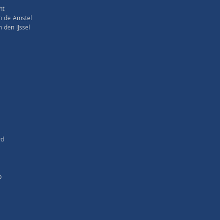
ht
n de Amstel
den IJssel
rd
p