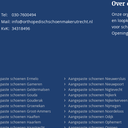
Over 
Onze org
Tel:
030-7600494
en loopk
Mail:
info@orthopedischschoenmakerutrecht.nl
voor sch
KvK:
34318496
Openings
›
paste schoenen Ermelo
Aangepaste schoenen Nieuwersluis
›
paste schoenen Gameren
Aangepaste schoenen Nieuwpoort
›
paste schoenen Geldermalsen
Aangepaste schoenen Nigtevecht
›
paste schoenen Gouda
Aangepaste schoenen Nijkerk
›
paste schoenen Gouderak
Aangepaste schoenen Nijkerkerveen
›
paste schoenen Groenekan
Aangepaste schoenen Nijmegen
›
paste schoenen Groot-Ammers
Aangepaste schoenen Noordeloos
›
paste schoenen Haaften
Aangepaste schoenen Odijk
›
paste schoenen Haarlem
Aangepaste schoenen Ophemert