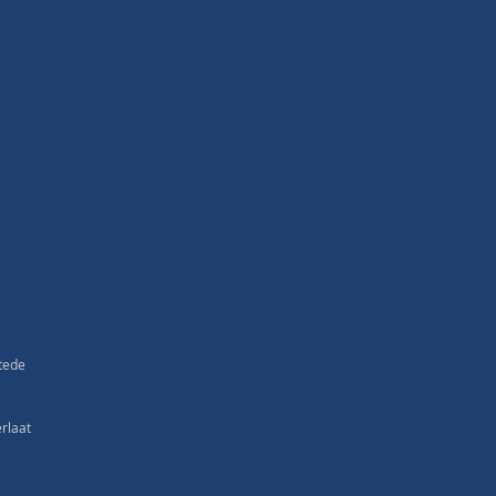
tede
rlaat