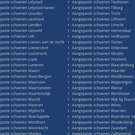
›
paste schoenen Lelystad
Aangepaste schoenen Tienhoven
›
paste schoenen Lelystad-Haven
Aangepaste schoenen Tilburg
›
paste schoenen Leusden
Aangepaste schoenen Tricht
›
paste schoenen Lexmond
Aangepaste schoenen Uithoorn
›
paste schoenen Lienden
Aangepaste schoenen Utrecht
›
paste schoenen Liesveld
Aangepaste schoenen Veenendaal
›
paste schoenen Lith
Aangepaste schoenen Veldhuizen
›
paste schoenen Loenen aan de Vecht
Aangepaste schoenen Vianen
›
paste schoenen Loenersloot
Aangepaste schoenen Vinkeveen
›
paste schoenen Loosdrecht
Aangepaste schoenen Vleuten
›
paste schoenen Lopik
Aangepaste schoenen Vreeland
›
paste schoenen Lunteren
Aangepaste schoenen Waardenburg
›
paste schoenen Maarn
Aangepaste schoenen Waarder
›
paste schoenen Maarsbergen
Aangepaste schoenen Waddinxveen
›
paste schoenen Maarssen
Aangepaste schoenen Wageningen
›
paste schoenen Maarsseveen
Aangepaste schoenen Weesp
›
paste schoenen Maartensdijk
Aangepaste schoenen Werkhoven
›
paste schoenen Maurik
Aangepaste schoenen Wijk bij Duurs
›
paste schoenen Meteren
Aangepaste schoenen Wilnis
›
paste schoenen Mijdrecht
Aangepaste schoenen Woerden
›
paste schoenen Moerkapelle
Aangepaste schoenen Woerdense Ve
›
paste schoenen Montfoort
Aangepaste schoenen Woudenberg
›
paste schoenen Moordrecht
Aangepaste schoenen Zaandam
›
paste schoenen Muiden
Aangepaste schoenen Zaltbommel