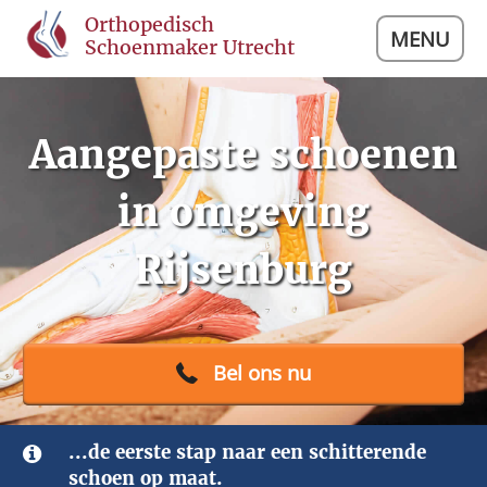
Orthopedisch
MENU
Schoenmaker Utrecht
Aangepaste schoenen
in omgeving
Rijsenburg
Bel ons nu
...de eerste stap naar een schitterende
schoen op maat.