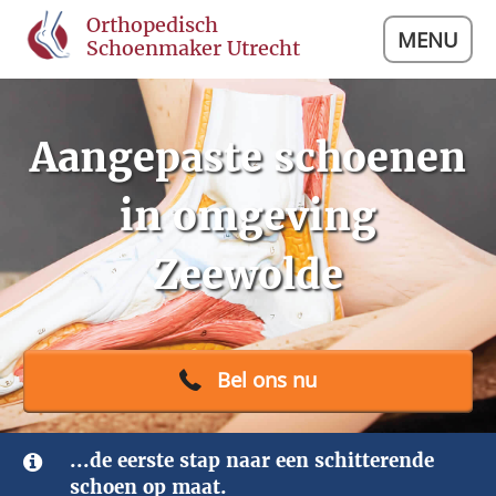
Orthopedisch
MENU
Schoenmaker Utrecht
Aangepaste schoenen
in omgeving
Zeewolde
Bel ons nu
...de eerste stap naar een schitterende
schoen op maat.