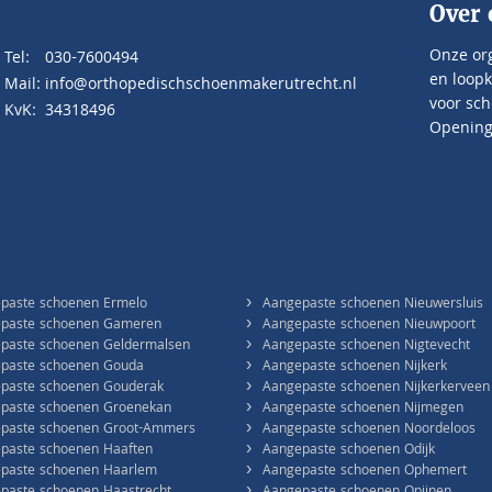
Over 
Onze org
Tel:
030-7600494
en loopk
Mail:
info@orthopedischschoenmakerutrecht.nl
voor sch
KvK:
34318496
Openings
›
paste schoenen Ermelo
Aangepaste schoenen Nieuwersluis
›
paste schoenen Gameren
Aangepaste schoenen Nieuwpoort
›
paste schoenen Geldermalsen
Aangepaste schoenen Nigtevecht
›
paste schoenen Gouda
Aangepaste schoenen Nijkerk
›
paste schoenen Gouderak
Aangepaste schoenen Nijkerkerveen
›
paste schoenen Groenekan
Aangepaste schoenen Nijmegen
›
paste schoenen Groot-Ammers
Aangepaste schoenen Noordeloos
›
paste schoenen Haaften
Aangepaste schoenen Odijk
›
paste schoenen Haarlem
Aangepaste schoenen Ophemert