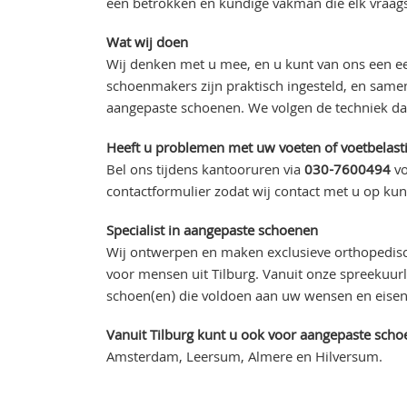
een betrokken en kundige vakman die elk vraag
Wat wij doen
Wij denken met u mee, en u kunt van ons een ee
schoenmakers zijn praktisch ingesteld, en sam
aangepaste schoenen. We volgen de techniek daa
Heeft u problemen met uw voeten of voetbelasti
Bel ons tijdens kantooruren via
030-7600494
vo
contactformulier zodat wij contact met u op k
Specialist in aangepaste schoenen
Wij ontwerpen en maken exclusieve orthopedis
voor mensen uit Tilburg. Vanuit onze spreekuurl
schoen(en) die voldoen aan uw wensen en eisen 
Vanuit Tilburg kunt u ook voor aangepaste schoe
Amsterdam, Leersum, Almere en Hilversum.