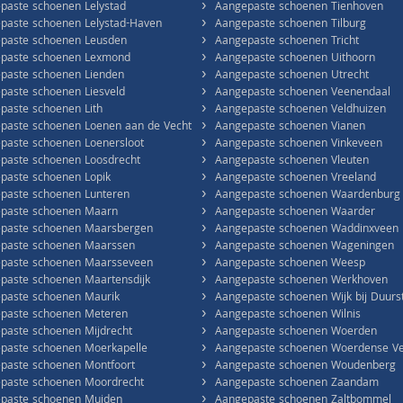
›
paste schoenen Lelystad
Aangepaste schoenen Tienhoven
›
paste schoenen Lelystad-Haven
Aangepaste schoenen Tilburg
›
paste schoenen Leusden
Aangepaste schoenen Tricht
›
paste schoenen Lexmond
Aangepaste schoenen Uithoorn
›
paste schoenen Lienden
Aangepaste schoenen Utrecht
›
paste schoenen Liesveld
Aangepaste schoenen Veenendaal
›
paste schoenen Lith
Aangepaste schoenen Veldhuizen
›
paste schoenen Loenen aan de Vecht
Aangepaste schoenen Vianen
›
paste schoenen Loenersloot
Aangepaste schoenen Vinkeveen
›
paste schoenen Loosdrecht
Aangepaste schoenen Vleuten
›
paste schoenen Lopik
Aangepaste schoenen Vreeland
›
paste schoenen Lunteren
Aangepaste schoenen Waardenburg
›
paste schoenen Maarn
Aangepaste schoenen Waarder
›
paste schoenen Maarsbergen
Aangepaste schoenen Waddinxveen
›
paste schoenen Maarssen
Aangepaste schoenen Wageningen
›
paste schoenen Maarsseveen
Aangepaste schoenen Weesp
›
paste schoenen Maartensdijk
Aangepaste schoenen Werkhoven
›
paste schoenen Maurik
Aangepaste schoenen Wijk bij Duurs
›
paste schoenen Meteren
Aangepaste schoenen Wilnis
›
paste schoenen Mijdrecht
Aangepaste schoenen Woerden
›
paste schoenen Moerkapelle
Aangepaste schoenen Woerdense Ve
›
paste schoenen Montfoort
Aangepaste schoenen Woudenberg
›
paste schoenen Moordrecht
Aangepaste schoenen Zaandam
›
paste schoenen Muiden
Aangepaste schoenen Zaltbommel