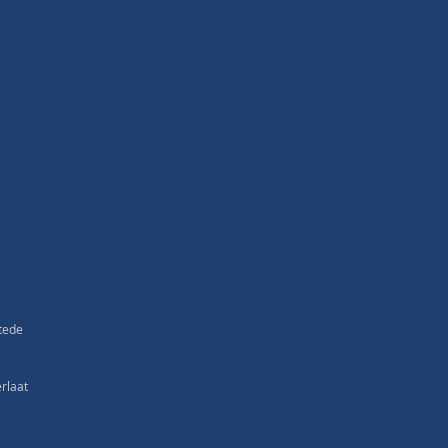
tede
rlaat