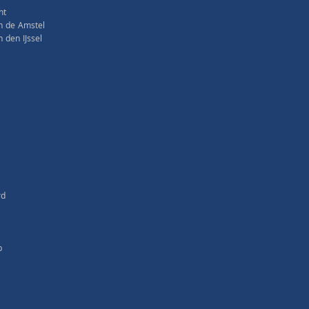
ht
n de Amstel
den IJssel
rd
p