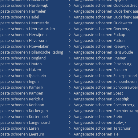
›
paste schoenen Haastrecht
Aangepaste schoenen Opijnen
›
paste schoenen Harderwijk
Aangepaste schoenen Oud-Loosdrec
›
paste schoenen Harmelen
Aangepaste schoenen Ouderkerk aa
›
paste schoenen Hedel
Aangepaste schoenen Ouderkerk aan 
›
paste schoenen Heemstede
Aangepaste schoenen Oudewater
›
paste schoenen Heerewaarden
Aangepaste schoenen Overberg
›
paste schoenen Herwijnen
Aangepaste schoenen Putkop
›
paste schoenen Hilversum
Aangepaste schoenen Putten
›
paste schoenen Hoevelaken
Aangepaste schoenen Reeuwijk
›
paste schoenen Hollandsche Rading
Aangepaste schoenen Renswoude
›
paste schoenen Hoogland
Aangepaste schoenen Rhenen
›
paste schoenen Houten
Aangepaste schoenen Rijsenburg
›
paste schoenen Huizen
Aangepaste schoenen Rossum
›
paste schoenen IJsselstein
Aangepaste schoenen Scherpenzeel
›
paste schoenen Ingen
Aangepaste schoenen Schoonhoven
›
paste schoenen Kamerik
Aangepaste schoenen Schoonrewoe
›
paste schoenen Kampen
Aangepaste schoenen Soest
›
paste schoenen Kerkdriel
Aangepaste schoenen Soestdijk
›
paste schoenen Kerklaan
Aangepaste schoenen Soesterberg
›
paste schoenen Kockengen
Aangepaste schoenen Spechtenkam
›
paste schoenen Kortenhoef
Aangepaste schoenen Stein
›
paste schoenen Langenoord
Aangepaste schoenen Stolwijk
›
paste schoenen Laren
Aangepaste schoenen Terschuur
›
paste schoenen Leersum
Aangepaste schoenen Tiel