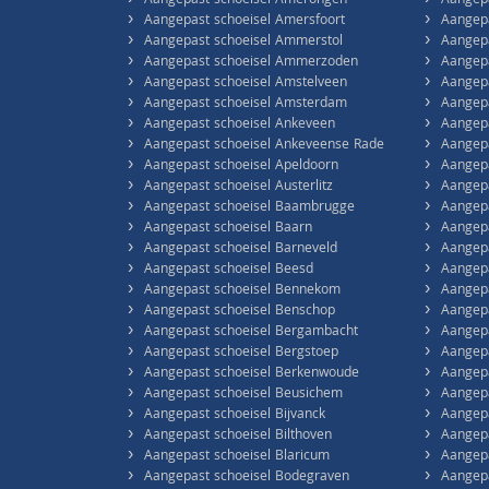
›
›
Aangepast schoeisel Amerongen
Aangepa
›
›
Aangepast schoeisel Amersfoort
Aangepa
›
›
Aangepast schoeisel Ammerstol
Aangepa
›
›
Aangepast schoeisel Ammerzoden
Aangepa
›
›
Aangepast schoeisel Amstelveen
Aangep
›
›
Aangepast schoeisel Amsterdam
Aangep
›
›
Aangepast schoeisel Ankeveen
Aangepa
›
›
Aangepast schoeisel Ankeveense Rade
Aangepa
›
›
Aangepast schoeisel Apeldoorn
Aangepa
›
›
Aangepast schoeisel Austerlitz
Aangepa
›
›
Aangepast schoeisel Baambrugge
Aangepa
›
›
Aangepast schoeisel Baarn
Aangepa
›
›
Aangepast schoeisel Barneveld
Aangepa
›
›
Aangepast schoeisel Beesd
Aangepa
›
›
Aangepast schoeisel Bennekom
Aangepa
›
›
Aangepast schoeisel Benschop
Aangepa
›
›
Aangepast schoeisel Bergambacht
Aangep
›
›
Aangepast schoeisel Bergstoep
Aangepa
›
›
Aangepast schoeisel Berkenwoude
Aangepa
›
›
Aangepast schoeisel Beusichem
Aangepa
›
›
Aangepast schoeisel Bijvanck
Aangepa
›
›
Aangepast schoeisel Bilthoven
Aangepa
›
›
Aangepast schoeisel Blaricum
Aangepa
›
›
Aangepast schoeisel Bodegraven
Aangepa