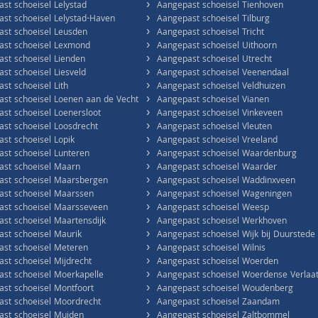
›
st schoeisel Lelystad
Aangepast schoeisel Tienhoven
›
st schoeisel Lelystad-Haven
Aangepast schoeisel Tilburg
›
st schoeisel Leusden
Aangepast schoeisel Tricht
›
ast schoeisel Lexmond
Aangepast schoeisel Uithoorn
›
st schoeisel Lienden
Aangepast schoeisel Utrecht
›
st schoeisel Liesveld
Aangepast schoeisel Veenendaal
›
st schoeisel Lith
Aangepast schoeisel Veldhuizen
›
st schoeisel Loenen aan de Vecht
Aangepast schoeisel Vianen
›
st schoeisel Loenersloot
Aangepast schoeisel Vinkeveen
›
st schoeisel Loosdrecht
Aangepast schoeisel Vleuten
›
st schoeisel Lopik
Aangepast schoeisel Vreeland
›
st schoeisel Lunteren
Aangepast schoeisel Waardenburg
›
st schoeisel Maarn
Aangepast schoeisel Waarder
›
ast schoeisel Maarsbergen
Aangepast schoeisel Waddinxveen
›
st schoeisel Maarssen
Aangepast schoeisel Wageningen
›
ast schoeisel Maarsseveen
Aangepast schoeisel Weesp
›
st schoeisel Maartensdijk
Aangepast schoeisel Werkhoven
›
st schoeisel Maurik
Aangepast schoeisel Wijk bij Duurstede
›
st schoeisel Meteren
Aangepast schoeisel Wilnis
›
st schoeisel Mijdrecht
Aangepast schoeisel Woerden
›
st schoeisel Moerkapelle
Aangepast schoeisel Woerdense Verlaa
›
st schoeisel Montfoort
Aangepast schoeisel Woudenberg
›
st schoeisel Moordrecht
Aangepast schoeisel Zaandam
›
st schoeisel Muiden
Aangepast schoeisel Zaltbommel