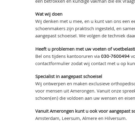
een betrokken en kundige vakman die elk vraag
Wat wij doen
Wij denken met u mee, en u kunt van ons een ee
schoenmakers zijn praktisch ingesteld, en sam
aangepast schoeisel. We volgen de techniek daar
Heeft u problemen met uw voeten of voetbelasti
Bel ons tijdens kantooruren via
030-7600494
vo
contactformulier zodat wij contact met u op k
Specialist in aangepast schoeisel
Wij ontwerpen en maken exclusieve orthopedis
voor mensen uit Amerongen. Vanuit onze spreeku
schoen(en) die voldoen aan uw wensen en eisen 
Vanuit Amerongen kunt u ook voor aangepast sch
Amsterdam, Leersum, Almere en Hilversum.