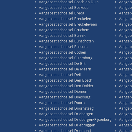
›
›
Aangepast schoeisel Bosch en Duin
Aangepa
›
›
Aangepast schoeisel Boskoop
Aangepa
›
›
Aangepast schoeisel Breda
Aangepa
›
›
Aangepast schoeisel Breukelen
Aangep
›
›
Aangepast schoeisel Breukeleveen
Aangepa
›
›
Aangepast schoeisel Bruchem
Aangepa
›
›
Aangepast schoeisel Bunnik
Aangepa
›
›
Aangepast schoeisel Bunschoten
Aangepa
›
›
Aangepast schoeisel Bussum
Aangepa
›
›
Aangepast schoeisel Cothen
Aangepa
›
›
Aangepast schoeisel Culemborg
Aangepa
›
›
Aangepast schoeisel De Bilt
Aangepa
›
›
Aangepast schoeisel De Meern
Aangepa
›
›
Aangepast schoeisel Deil
Aangep
›
›
Aangepast schoeisel Den Bosch
Aangepa
›
›
Aangepast schoeisel Den Dolder
Aangep
›
›
Aangepast schoeisel Diemen
Aangepa
›
›
Aangepast schoeisel Doesburg
Aangepa
›
›
Aangepast schoeisel Doorn
Aangepa
›
›
Aangepast schoeisel Doornsteeg
Aangepa
›
›
Aangepast schoeisel Driebergen
Aangepa
›
›
Aangepast schoeisel Driebergen-Rijsenburg
Aangepa
›
›
Aangepast schoeisel Driebruggen
Aangepa
›
›
Aangepast schoeisel Driemond
Aangepa