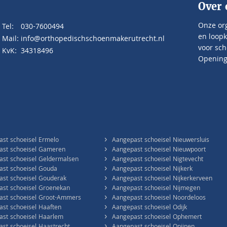
Over 
Onze org
Tel:
030-7600494
en loopk
Mail:
info@orthopedischschoenmakerutrecht.nl
voor sch
KvK:
34318496
Openings
›
st schoeisel Ermelo
Aangepast schoeisel Nieuwersluis
›
ast schoeisel Gameren
Aangepast schoeisel Nieuwpoort
›
st schoeisel Geldermalsen
Aangepast schoeisel Nigtevecht
›
st schoeisel Gouda
Aangepast schoeisel Nijkerk
›
st schoeisel Gouderak
Aangepast schoeisel Nijkerkerveen
›
st schoeisel Groenekan
Aangepast schoeisel Nijmegen
›
ast schoeisel Groot-Ammers
Aangepast schoeisel Noordeloos
›
st schoeisel Haaften
Aangepast schoeisel Odijk
›
st schoeisel Haarlem
Aangepast schoeisel Ophemert