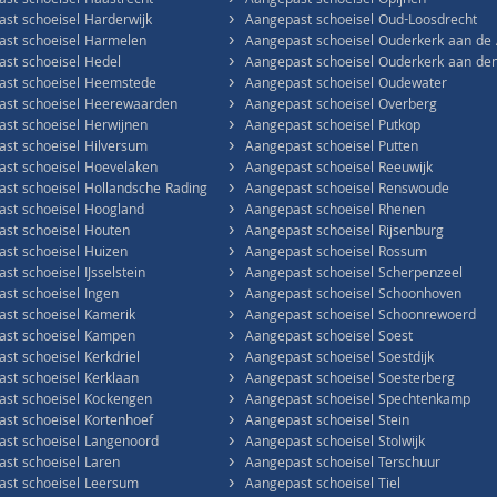
›
st schoeisel Haastrecht
Aangepast schoeisel Opijnen
›
st schoeisel Harderwijk
Aangepast schoeisel Oud-Loosdrecht
›
st schoeisel Harmelen
Aangepast schoeisel Ouderkerk aan de
›
st schoeisel Hedel
Aangepast schoeisel Ouderkerk aan den 
›
ast schoeisel Heemstede
Aangepast schoeisel Oudewater
›
ast schoeisel Heerewaarden
Aangepast schoeisel Overberg
›
st schoeisel Herwijnen
Aangepast schoeisel Putkop
›
st schoeisel Hilversum
Aangepast schoeisel Putten
›
st schoeisel Hoevelaken
Aangepast schoeisel Reeuwijk
›
st schoeisel Hollandsche Rading
Aangepast schoeisel Renswoude
›
st schoeisel Hoogland
Aangepast schoeisel Rhenen
›
st schoeisel Houten
Aangepast schoeisel Rijsenburg
›
st schoeisel Huizen
Aangepast schoeisel Rossum
›
st schoeisel IJsselstein
Aangepast schoeisel Scherpenzeel
›
st schoeisel Ingen
Aangepast schoeisel Schoonhoven
›
st schoeisel Kamerik
Aangepast schoeisel Schoonrewoerd
›
ast schoeisel Kampen
Aangepast schoeisel Soest
›
st schoeisel Kerkdriel
Aangepast schoeisel Soestdijk
›
st schoeisel Kerklaan
Aangepast schoeisel Soesterberg
›
st schoeisel Kockengen
Aangepast schoeisel Spechtenkamp
›
st schoeisel Kortenhoef
Aangepast schoeisel Stein
›
st schoeisel Langenoord
Aangepast schoeisel Stolwijk
›
st schoeisel Laren
Aangepast schoeisel Terschuur
›
st schoeisel Leersum
Aangepast schoeisel Tiel