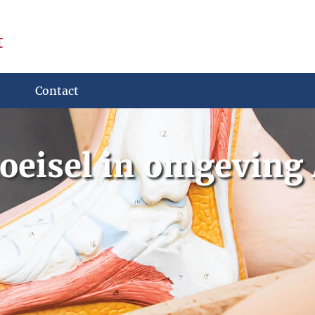
t
Contact
oeisel in omgevin