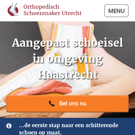
Orthopedisch
MENU
Schoenmaker Utrecht
Aangepast schoeisel
in omgeving
Haastrecht
Bel ons nu
...de eerste stap naar een schitterende
schoen op maat.