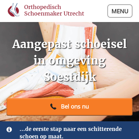
Orthopedisch
MENU
Schoenmaker Utrecht
Aangepast schoeisel
in omgeving
Soestdijk
Bel ons nu
...de eerste stap naar een schitterende
schoen op maat.