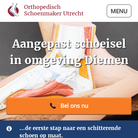
Orthopedisch
MENU
Schoenmaker Utrecht
Aangepast schoeisel
in omgeving Diemen
Bel ons nu
...de eerste stap naar een schitterende
schoen op maat.