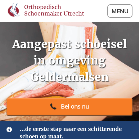
Orthopedisch
MENU
Schoenmaker Utrecht
Aangepast schoeisel
in omgeving
Geldermalsen
Bel ons nu
...de eerste stap naar een schitterende
schoen op maat.