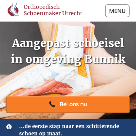
Orthopedisch
MENU
Schoenmaker Utrecht
Aangepast schoeisel
in omgeving Bunnik
Bel ons nu
...de eerste stap naar een schitterende
schoen op maat.