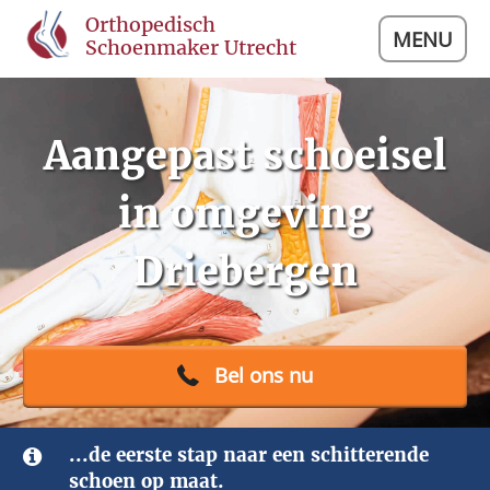
Orthopedisch
MENU
Schoenmaker Utrecht
Aangepast schoeisel
in omgeving
Driebergen
Bel ons nu
...de eerste stap naar een schitterende
schoen op maat.