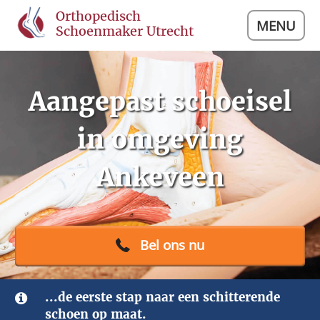
Orthopedisch
MENU
Schoenmaker Utrecht
Aangepast schoeisel
in omgeving
Ankeveen
Bel ons nu
...de eerste stap naar een schitterende
schoen op maat.